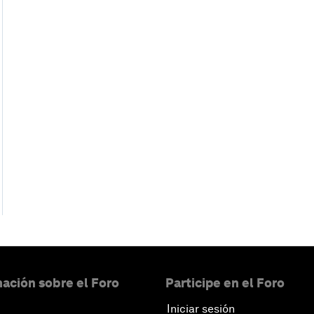
ación sobre el Foro
Participe en el Foro
Iniciar sesión