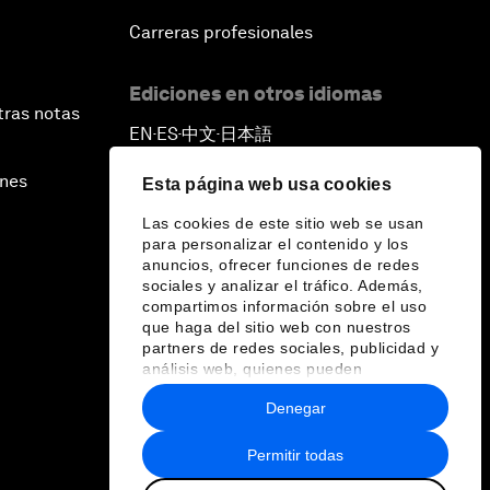
Carreras profesionales
Ediciones en otros idiomas
tras notas
EN
ES
中文
日本語
▪
▪
▪
ines
Esta página web usa cookies
Las cookies de este sitio web se usan
para personalizar el contenido y los
anuncios, ofrecer funciones de redes
sociales y analizar el tráfico. Además,
compartimos información sobre el uso
que haga del sitio web con nuestros
partners de redes sociales, publicidad y
análisis web, quienes pueden
combinarla con otra información que les
Denegar
haya proporcionado o que hayan
recopilado a partir del uso que haya
hecho de sus servicios.
Permitir todas