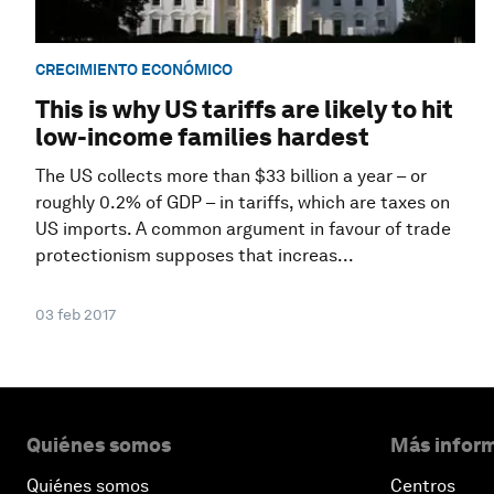
CRECIMIENTO ECONÓMICO
This is why US tariffs are likely to hit
low-income families hardest
The US collects more than $33 billion a year – or
roughly 0.2% of GDP – in tariffs, which are taxes on
US imports. A common argument in favour of trade
protectionism supposes that increas...
03 feb 2017
Quiénes somos
Más inform
Quiénes somos
Centros