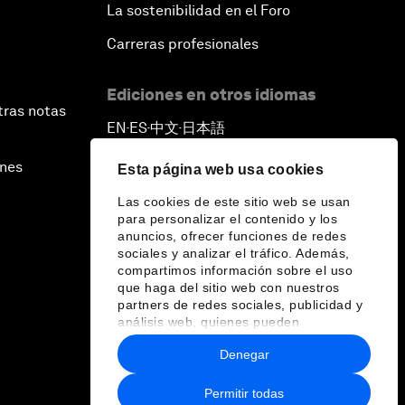
La sostenibilidad en el Foro
Carreras profesionales
Ediciones en otros idiomas
tras notas
EN
ES
中文
日本語
▪
▪
▪
ines
Esta página web usa cookies
Las cookies de este sitio web se usan
para personalizar el contenido y los
anuncios, ofrecer funciones de redes
sociales y analizar el tráfico. Además,
compartimos información sobre el uso
que haga del sitio web con nuestros
partners de redes sociales, publicidad y
análisis web, quienes pueden
combinarla con otra información que les
Denegar
haya proporcionado o que hayan
recopilado a partir del uso que haya
hecho de sus servicios.
Permitir todas