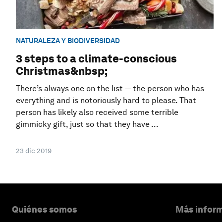
NATURALEZA Y BIODIVERSIDAD
3 steps to a climate-conscious
Christmas&nbsp;
There’s always one on the list — the person who has
everything and is notoriously hard to please. That
person has likely also received some terrible
gimmicky gift, just so that they have ...
23 dic 2019
Quiénes somos
Más inform