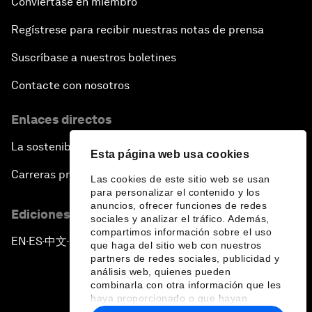
Conviértase en miembro
Regístrese para recibir nuestras notas de prensa
Suscríbase a nuestros boletines
Contacte con nosotros
Enlaces directos
La sostenibilidad en el Foro
Esta página web usa cookies
Carreras profesionales
Las cookies de este sitio web se usan
para personalizar el contenido y los
anuncios, ofrecer funciones de redes
Ediciones en otros idiomas
sociales y analizar el tráfico. Además,
compartimos información sobre el uso
EN
ES
中文
日本語
▪
▪
▪
que haga del sitio web con nuestros
partners de redes sociales, publicidad y
análisis web, quienes pueden
combinarla con otra información que les
haya proporcionado o que hayan
recopilado a partir del uso que haya