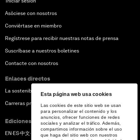
Iniciar sesión
Asóciese con nosotros
Conviértase en miembro
Regístrese para recibir nuestras notas de prensa
Suscríbase a nuestros boletines
Contacte con nosotros
Enlaces directos
La sostenibilidad en el Foro
Esta página web usa cookies
Carreras profesionales
Las cookies de este sitio web se usan
para personalizar el contenido y los
anuncios, ofrecer funciones de redes
Ediciones en otros idiomas
sociales y analizar el tráfico. Además,
compartimos información sobre el uso
EN
ES
中文
日本語
▪
▪
▪
que haga del sitio web con nuestros