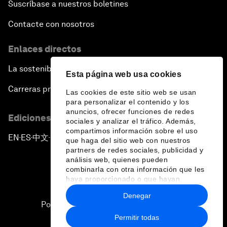
Suscríbase a nuestros boletines
Contacte con nosotros
Enlaces directos
La sostenibilidad en el Foro
Esta página web usa cookies
Carreras profesionales
Las cookies de este sitio web se usan
para personalizar el contenido y los
anuncios, ofrecer funciones de redes
Ediciones en otros idiomas
sociales y analizar el tráfico. Además,
compartimos información sobre el uso
EN
ES
中文
日本語
▪
▪
▪
que haga del sitio web con nuestros
partners de redes sociales, publicidad y
análisis web, quienes pueden
combinarla con otra información que les
haya proporcionado o que hayan
recopilado a partir del uso que haya
Denegar
hecho de sus servicios.
Política de privacidad y normas de uso
Permitir todas
Sitemap