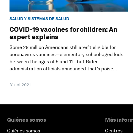
SALUD Y SISTEMAS DE SALUD
COVID-19 vaccines for children: An
expert explains
Some 28 million Americans still aren’t eligible for
coronavirus vaccines—elementary school-aged kids
between the ages of 5 and 11—but Biden
administration officials announced that’s poise...
31 oct 2021
Quiénes somos
Más inform
Quiénes somos
Centros