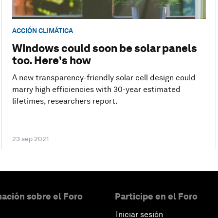
ACCIÓN CLIMÁTICA
Windows could soon be solar panels
too. Here's how
A new transparency-friendly solar cell design could
marry high efficiencies with 30-year estimated
lifetimes, researchers report.
23 sep 2021
ación sobre el Foro
Participe en el Foro
Iniciar sesión