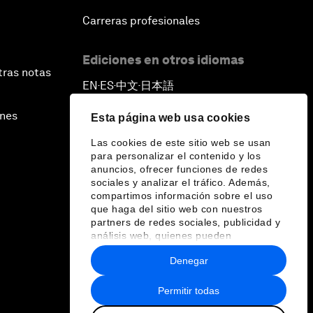
Carreras profesionales
Ediciones en otros idiomas
tras notas
EN
ES
中文
日本語
▪
▪
▪
ines
Esta página web usa cookies
Las cookies de este sitio web se usan
para personalizar el contenido y los
anuncios, ofrecer funciones de redes
sociales y analizar el tráfico. Además,
compartimos información sobre el uso
que haga del sitio web con nuestros
partners de redes sociales, publicidad y
análisis web, quienes pueden
combinarla con otra información que les
Denegar
haya proporcionado o que hayan
recopilado a partir del uso que haya
hecho de sus servicios.
Permitir todas