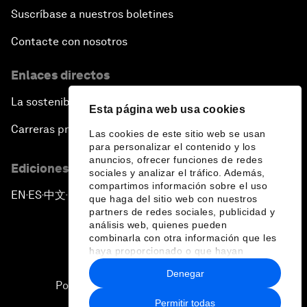
Suscríbase a nuestros boletines
Contacte con nosotros
Enlaces directos
La sostenibilidad en el Foro
Esta página web usa cookies
Carreras profesionales
Las cookies de este sitio web se usan
para personalizar el contenido y los
anuncios, ofrecer funciones de redes
Ediciones en otros idiomas
sociales y analizar el tráfico. Además,
compartimos información sobre el uso
EN
ES
中文
日本語
▪
▪
▪
que haga del sitio web con nuestros
partners de redes sociales, publicidad y
análisis web, quienes pueden
combinarla con otra información que les
haya proporcionado o que hayan
recopilado a partir del uso que haya
Denegar
hecho de sus servicios.
Política de privacidad y normas de uso
Permitir todas