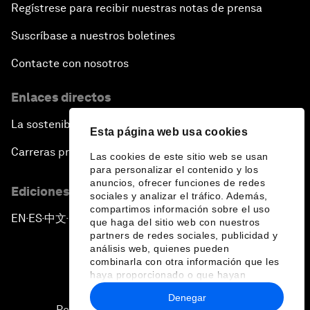
Regístrese para recibir nuestras notas de prensa
Suscríbase a nuestros boletines
Contacte con nosotros
Enlaces directos
La sostenibilidad en el Foro
Esta página web usa cookies
Carreras profesionales
Las cookies de este sitio web se usan
para personalizar el contenido y los
anuncios, ofrecer funciones de redes
Ediciones en otros idiomas
sociales y analizar el tráfico. Además,
compartimos información sobre el uso
EN
ES
中文
日本語
▪
▪
▪
que haga del sitio web con nuestros
partners de redes sociales, publicidad y
análisis web, quienes pueden
combinarla con otra información que les
haya proporcionado o que hayan
recopilado a partir del uso que haya
Denegar
hecho de sus servicios.
Política de privacidad y normas de uso