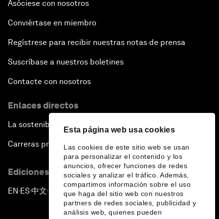
Asóciese con nosotros
Conviértase en miembro
Regístrese para recibir nuestras notas de prensa
Suscríbase a nuestros boletines
Contacte con nosotros
Enlaces directos
La sostenibilidad en el Foro
Esta página web usa cookies
Carreras profesionales
Las cookies de este sitio web se usan
para personalizar el contenido y los
anuncios, ofrecer funciones de redes
Ediciones en otros idiomas
sociales y analizar el tráfico. Además,
compartimos información sobre el uso
EN
ES
中文
日本語
▪
▪
▪
que haga del sitio web con nuestros
partners de redes sociales, publicidad y
análisis web, quienes pueden