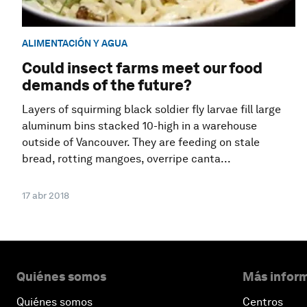
ALIMENTACIÓN Y AGUA
Could insect farms meet our food
demands of the future?
Layers of squirming black soldier fly larvae fill large
aluminum bins stacked 10-high in a warehouse
outside of Vancouver. They are feeding on stale
bread, rotting mangoes, overripe canta...
17 abr 2018
Quiénes somos
Más inform
Quiénes somos
Centros