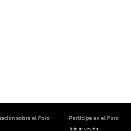
ación sobre el Foro
Participe en el Foro
Iniciar sesión