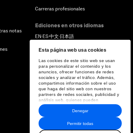
Carreras profesionales
Ediciones en otros idiomas
tras notas
EN
ES
中文
日本語
▪
▪
▪
ines
Esta página web usa cookies
Las cookies de este sitio web se usan
para personalizar el contenido y los
anuncios, ofrecer funciones de redes
sociales y analizar el tráfico. Además,
compartimos información sobre el uso
que haga del sitio web con nuestros
partners de redes sociales, publicidad y
análisis web, quienes pueden
combinarla con otra información que les
Denegar
haya proporcionado o que hayan
recopilado a partir del uso que haya
hecho de sus servicios.
Permitir todas