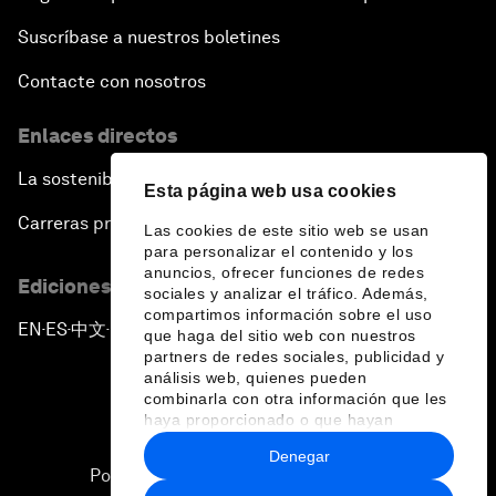
Suscríbase a nuestros boletines
Contacte con nosotros
Enlaces directos
La sostenibilidad en el Foro
Esta página web usa cookies
Carreras profesionales
Las cookies de este sitio web se usan
para personalizar el contenido y los
anuncios, ofrecer funciones de redes
Ediciones en otros idiomas
sociales y analizar el tráfico. Además,
compartimos información sobre el uso
EN
ES
中文
日本語
▪
▪
▪
que haga del sitio web con nuestros
partners de redes sociales, publicidad y
análisis web, quienes pueden
combinarla con otra información que les
haya proporcionado o que hayan
recopilado a partir del uso que haya
Denegar
hecho de sus servicios.
Política de privacidad y normas de uso