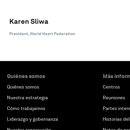
Karen Sliwa
President, World Heart Federation
Quiénes somos
Más inform
Quiénes somos
Centros
Nuestra estrategia
Reuniones
Cómo trabajamos
Partes inter
Liderazgo y gobernanza
Historias del
Nuestra repercusión
Notas de pr