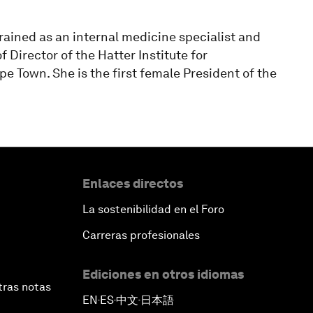
trained as an internal medicine specialist and
f Director of the Hatter Institute for
pe Town. She is the first female President of the
Enlaces directos
La sostenibilidad en el Foro
Carreras profesionales
Ediciones en otros idiomas
tras notas
EN
ES
中文
日本語
▪
▪
▪