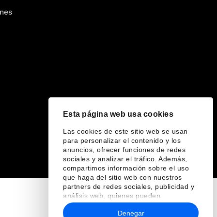
ines
Esta página web usa cookies
Las cookies de este sitio web se usan
para personalizar el contenido y los
anuncios, ofrecer funciones de redes
sociales y analizar el tráfico. Además,
compartimos información sobre el uso
que haga del sitio web con nuestros
partners de redes sociales, publicidad y
análisis web, quienes pueden
combinarla con otra información que les
Denegar
haya proporcionado o que hayan