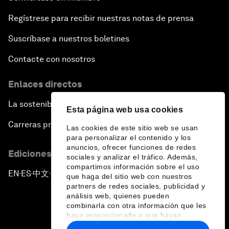
Regístrese para recibir nuestras notas de prensa
Suscríbase a nuestros boletines
Contacte con nosotros
Enlaces directos
La sostenibilidad en el Foro
Esta página web usa cookies
Carreras profesionales
Las cookies de este sitio web se usan
para personalizar el contenido y los
anuncios, ofrecer funciones de redes
Ediciones en otros idiomas
sociales y analizar el tráfico. Además,
compartimos información sobre el uso
EN
ES
中文
日本語
▪
▪
▪
que haga del sitio web con nuestros
partners de redes sociales, publicidad y
análisis web, quienes pueden
combinarla con otra información que les
haya proporcionado o que hayan
recopilado a partir del uso que haya