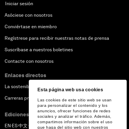
Iniciar sesión
Asóciese con nosotros
Conviértase en miembro
Regístrese para recibir nuestras notas de prensa
Suscríbase a nuestros boletines
Contacte con nosotros
Enlaces directos
La sostenibilidad en el Foro
Esta página web usa cookies
Carreras profesionales
Las cookies de este sitio web se usan
para personalizar el contenido y los
anuncios, ofrecer funciones de redes
Ediciones en otros idiomas
sociales y analizar el tráfico. Además,
compartimos información sobre el uso
EN
ES
中文
日本語
▪
▪
▪
que haga del sitio web con nuestros