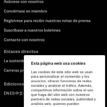
Asóciese con nosotros
Conviértase en miembro
Regístrese para recibir nuestras notas de prensa
Suscríbase a nuestros boletines
Contacte con nosotros
Enlaces directos
La sostenibilidad en el Foro
Esta página web usa cookies
Carreras profesionales
Las cookies de este sitio web se usan
para personalizar el contenido y los
anuncios, ofrecer funciones de redes
Ediciones en otros idiomas
sociales y analizar el tráfico. Además,
compartimos información sobre el uso
EN
ES
中文
日本語
▪
▪
▪
que haga del sitio web con nuestros
partners de redes sociales, publicidad y
análisis web, quienes pueden