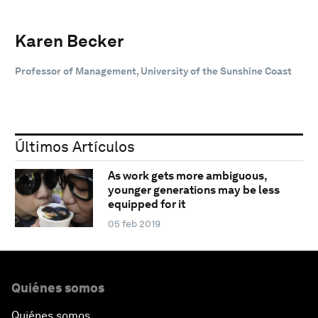
Karen Becker
Professor of Management, University of the Sunshine Coast
Últimos Artículos
As work gets more ambiguous,
younger generations may be less
equipped for it
05 feb 2019
Quiénes somos
Quiénes somos