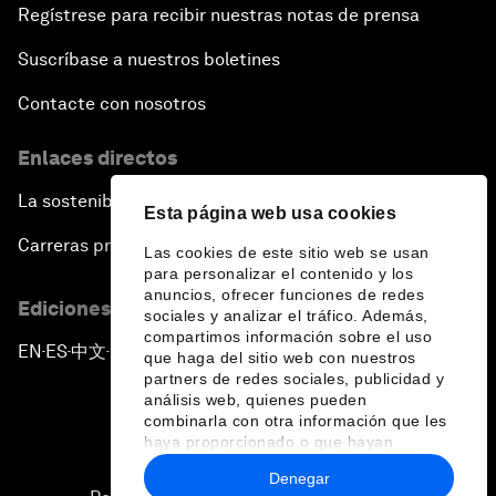
Regístrese para recibir nuestras notas de prensa
Suscríbase a nuestros boletines
Contacte con nosotros
Enlaces directos
La sostenibilidad en el Foro
Esta página web usa cookies
Carreras profesionales
Las cookies de este sitio web se usan
para personalizar el contenido y los
anuncios, ofrecer funciones de redes
Ediciones en otros idiomas
sociales y analizar el tráfico. Además,
compartimos información sobre el uso
EN
ES
中文
日本語
▪
▪
▪
que haga del sitio web con nuestros
partners de redes sociales, publicidad y
análisis web, quienes pueden
combinarla con otra información que les
haya proporcionado o que hayan
recopilado a partir del uso que haya
Denegar
hecho de sus servicios.