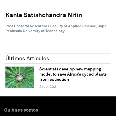
Kanle Satishchandra Nitin
Post Doctoral Researcher Faculty of Applied Science, Cape
Peninsula University of Technology
Últimos Artículos
Scientists develop new mapping
model to save Africa’s cycad plants
from extinction
21 abr 2021
Quiénes somos