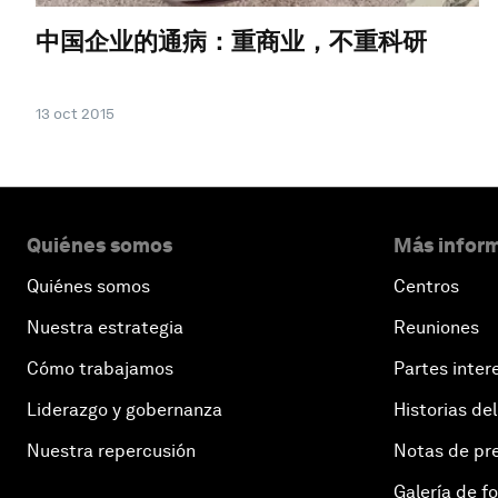
中国企业的通病：重商业，不重科研
13 oct 2015
Quiénes somos
Más inform
Quiénes somos
Centros
Nuestra estrategia
Reuniones
Cómo trabajamos
Partes inter
Liderazgo y gobernanza
Historias del
Nuestra repercusión
Notas de pr
Galería de f