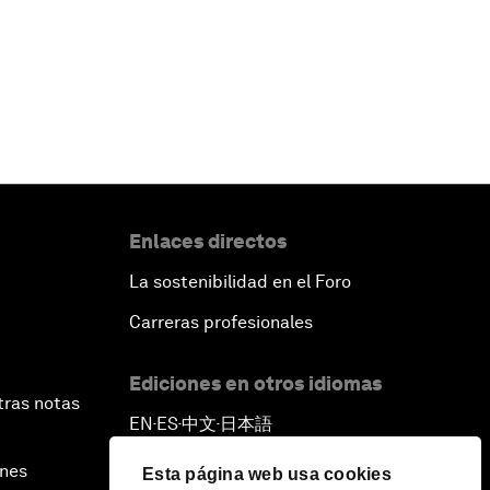
Enlaces directos
La sostenibilidad en el Foro
Carreras profesionales
Ediciones en otros idiomas
tras notas
EN
ES
中文
日本語
▪
▪
▪
ines
Esta página web usa cookies