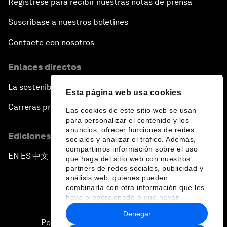
Regístrese para recibir nuestras notas de prensa
Suscríbase a nuestros boletines
Contacte con nosotros
Enlaces directos
La sostenibilidad en el Foro
Esta página web usa cookies
Carreras profesionales
Las cookies de este sitio web se usan
para personalizar el contenido y los
anuncios, ofrecer funciones de redes
Ediciones en otros idiomas
sociales y analizar el tráfico. Además,
compartimos información sobre el uso
EN
ES
中文
日本語
▪
▪
▪
que haga del sitio web con nuestros
partners de redes sociales, publicidad y
análisis web, quienes pueden
combinarla con otra información que les
haya proporcionado o que hayan
recopilado a partir del uso que haya
Denegar
hecho de sus servicios.
Política de privacidad y normas de uso