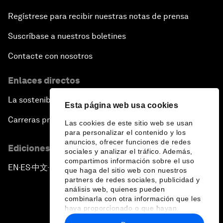
Regístrese para recibir nuestras notas de prensa
Suscríbase a nuestros boletines
Contacte con nosotros
Enlaces directos
La sostenibilidad en el Foro
Esta página web usa cookies
Carreras profesionales
Las cookies de este sitio web se usan
para personalizar el contenido y los
anuncios, ofrecer funciones de redes
Ediciones en otros idiomas
sociales y analizar el tráfico. Además,
compartimos información sobre el uso
EN
ES
中文
日本語
▪
▪
▪
que haga del sitio web con nuestros
partners de redes sociales, publicidad y
análisis web, quienes pueden
combinarla con otra información que les
haya proporcionado o que hayan
recopilado a partir del uso que haya