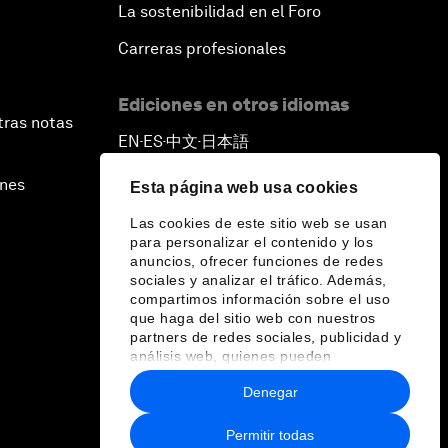
La sostenibilidad en el Foro
Carreras profesionales
Ediciones en otros idiomas
tras notas
EN
ES
中文
日本語
▪
▪
▪
ines
Esta página web usa cookies
Las cookies de este sitio web se usan
para personalizar el contenido y los
anuncios, ofrecer funciones de redes
sociales y analizar el tráfico. Además,
compartimos información sobre el uso
que haga del sitio web con nuestros
partners de redes sociales, publicidad y
análisis web, quienes pueden
combinarla con otra información que les
Denegar
haya proporcionado o que hayan
recopilado a partir del uso que haya
hecho de sus servicios.
Permitir todas