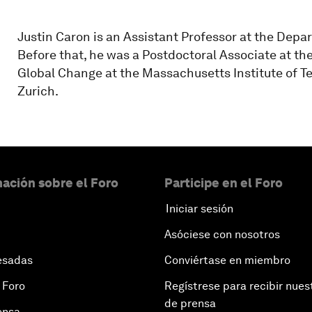
Justin Caron is an Assistant Professor at the Dep
Before that, he was a Postdoctoral Associate at th
Global Change at the Massachusetts Institute of 
Zurich.
ación sobre el Foro
Participe en el Foro
Iniciar sesión
Asóciese con nosotros
esadas
Conviértase en miembro
 Foro
Regístrese para recibir nues
de prensa
ensa