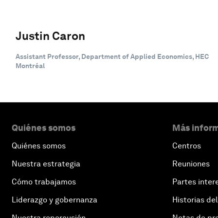
Justin Caron
Assistant Professor, Department of Applied Economics, HEC
Montréal
Quiénes somos
Más inform
Quiénes somos
Centros
Nuestra estrategia
Reuniones
Cómo trabajamos
Partes inter
Liderazgo y gobernanza
Historias del
Nuestra repercusión
Notas de pr