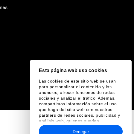
ines
Esta página web usa cookies
Las cookies de este sitio web se usan
para personalizar el contenido y los
anuncios, ofrecer funciones de redes
sociales y analizar el tráfico. Además,
compartimos información sobre el uso
que haga del sitio web con nuestros
partners de redes sociales, publicidad y
análisis web, quienes pueden
combinarla con otra información que les
Denegar
haya proporcionado o que hayan