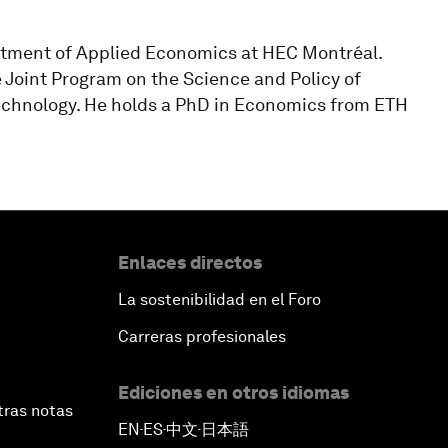
artment of Applied Economics at HEC Montréal.
e Joint Program on the Science and Policy of
Technology. He holds a PhD in Economics from ETH
Enlaces directos
La sostenibilidad en el Foro
Carreras profesionales
Ediciones en otros idiomas
tras notas
EN
ES
中文
日本語
▪
▪
▪