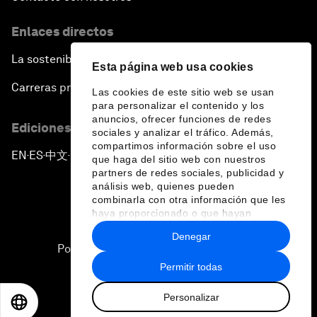
Enlaces directos
La sostenibilidad en el Foro
Esta página web usa cookies
Carreras profesionales
Las cookies de este sitio web se usan
para personalizar el contenido y los
anuncios, ofrecer funciones de redes
Ediciones en otros idiomas
sociales y analizar el tráfico. Además,
compartimos información sobre el uso
EN
ES
中文
日本語
▪
▪
▪
que haga del sitio web con nuestros
partners de redes sociales, publicidad y
análisis web, quienes pueden
combinarla con otra información que les
haya proporcionado o que hayan
recopilado a partir del uso que haya
Denegar
hecho de sus servicios.
Política de privacidad y normas de uso
Permitir todas
Sitemap
Personalizar
©
2026
Foro Económico Mundial
EN
ES
中文
日本語