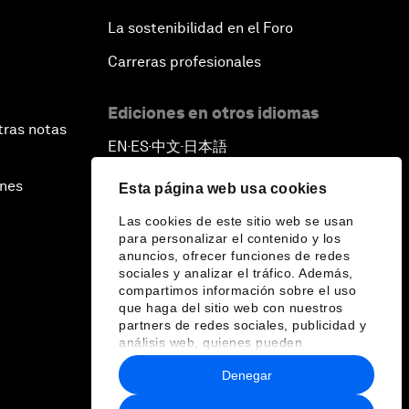
La sostenibilidad en el Foro
Carreras profesionales
Ediciones en otros idiomas
tras notas
EN
ES
中文
日本語
▪
▪
▪
ines
Esta página web usa cookies
Las cookies de este sitio web se usan
para personalizar el contenido y los
anuncios, ofrecer funciones de redes
sociales y analizar el tráfico. Además,
compartimos información sobre el uso
que haga del sitio web con nuestros
partners de redes sociales, publicidad y
análisis web, quienes pueden
combinarla con otra información que les
Denegar
haya proporcionado o que hayan
recopilado a partir del uso que haya