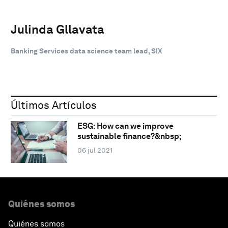
Julinda Gllavata
Banking Services data science team lead, SIX
Últimos Artículos
ESG: How can we improve
sustainable finance?&nbsp;
06 jul 2021
Quiénes somos
Quiénes somos