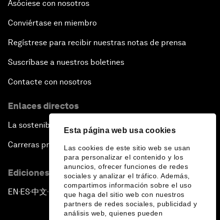
Asóciese con nosotros
Conviértase en miembro
Regístrese para recibir nuestras notas de prensa
Suscríbase a nuestros boletines
Contacte con nosotros
Enlaces directos
La sostenibilidad en el Foro
Esta página web usa cookies
Carreras profesionales
Las cookies de este sitio web se usan
para personalizar el contenido y los
anuncios, ofrecer funciones de redes
Ediciones en otros idiomas
sociales y analizar el tráfico. Además,
compartimos información sobre el uso
EN
ES
中文
日本語
▪
▪
▪
que haga del sitio web con nuestros
partners de redes sociales, publicidad y
análisis web, quienes pueden