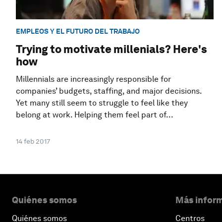
EMPLEOS Y EL FUTURO DEL TRABAJO
Trying to motivate millenials? Here's
how
Millennials are increasingly responsible for
companies’ budgets, staffing, and major decisions.
Yet many still seem to struggle to feel like they
belong at work. Helping them feel part of...
14 feb 2017
Quiénes somos
Más inform
Quiénes somos
Centros