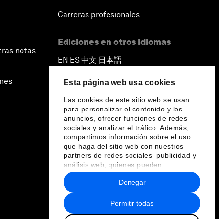
Carreras profesionales
Ediciones en otros idiomas
tras notas
EN
ES
中文
日本語
▪
▪
▪
ines
Esta página web usa cookies
Las cookies de este sitio web se usan
para personalizar el contenido y los
anuncios, ofrecer funciones de redes
sociales y analizar el tráfico. Además,
compartimos información sobre el uso
que haga del sitio web con nuestros
partners de redes sociales, publicidad y
análisis web, quienes pueden
combinarla con otra información que les
Denegar
haya proporcionado o que hayan
recopilado a partir del uso que haya
hecho de sus servicios.
Permitir todas