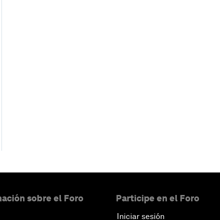
ación sobre el Foro
Participe en el Foro
Iniciar sesión