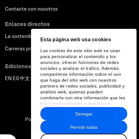
Contacte con nosotros
Enlaces directos
La sostenibilidad en el Foro
Esta página web usa cookies
Carreras profesionales
Las cookies de este sitio web se usan
para personalizar el contenido y los
anuncios, ofrecer funciones de redes
Ediciones en otros idiomas
sociales y analizar el tráfico. Además,
compartimos información sobre el uso
EN
ES
中文
日本語
▪
▪
▪
que haga del sitio web con nuestros
partners de redes sociales, publicidad y
análisis web, quienes pueden
combinarla con otra información que les
haya proporcionado o que hayan
recopilado a partir del uso que haya
Denegar
hecho de sus servicios.
Política de privacidad y normas de uso
Permitir todas
Sitemap