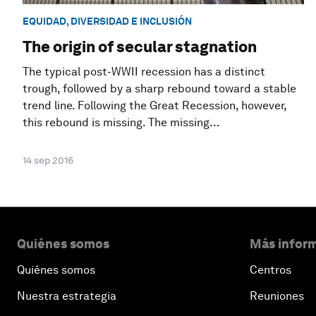
EQUIDAD, DIVERSIDAD E INCLUSIÓN
The origin of secular stagnation
The typical post-WWII recession has a distinct
trough, followed by a sharp rebound toward a stable
trend line. Following the Great Recession, however,
this rebound is missing. The missing...
14 sep 2016
Quiénes somos
Más inform
Quiénes somos
Centros
Nuestra estrategia
Reuniones