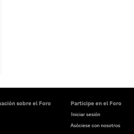
ación sobre el Foro
Participe en el Foro
Iniciar sesión
Asóciese con nosotros