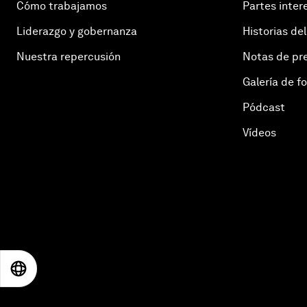
Cómo trabajamos
Partes inter
Liderazgo y gobernanza
Historias del
Nuestra repercusión
Notas de pr
Galería de f
Pódcast
Vídeos
EN
ES
中文
日本語