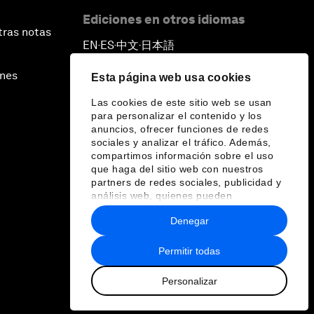
Ediciones en otros idiomas
tras notas
EN
ES
中文
日本語
▪
▪
▪
ines
Esta página web usa cookies
Las cookies de este sitio web se usan
para personalizar el contenido y los
anuncios, ofrecer funciones de redes
sociales y analizar el tráfico. Además,
compartimos información sobre el uso
que haga del sitio web con nuestros
partners de redes sociales, publicidad y
análisis web, quienes pueden
combinarla con otra información que les
Denegar
haya proporcionado o que hayan
recopilado a partir del uso que haya
hecho de sus servicios.
Permitir todas
Personalizar