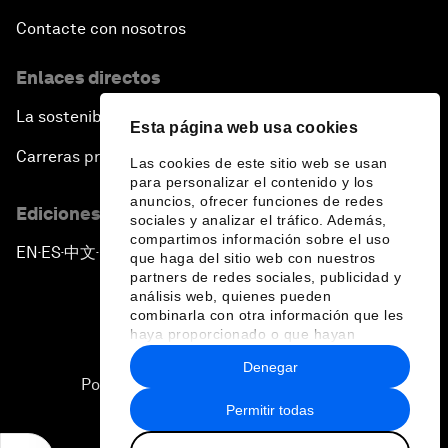
Contacte con nosotros
Enlaces directos
La sostenibilidad en el Foro
Esta página web usa cookies
Carreras profesionales
Las cookies de este sitio web se usan
para personalizar el contenido y los
anuncios, ofrecer funciones de redes
Ediciones en otros idiomas
sociales y analizar el tráfico. Además,
compartimos información sobre el uso
EN
ES
中文
日本語
▪
▪
▪
que haga del sitio web con nuestros
partners de redes sociales, publicidad y
análisis web, quienes pueden
combinarla con otra información que les
haya proporcionado o que hayan
recopilado a partir del uso que haya
Denegar
hecho de sus servicios.
Política de privacidad y normas de uso
Permitir todas
Sitemap