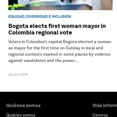
EQUIDAD, DIVERSIDAD E INCLUSIÓN
Bogota elects first woman mayor in
Colombia regional vote
Voters in Colombia's capital Bogota elected a woman
as mayor for the first time on Sunday in local and
regional contests marked in some places by violence
against candidates and the power...
29 oct 2019
Quiénes somos
Más inform
Quiénes somos
Centros