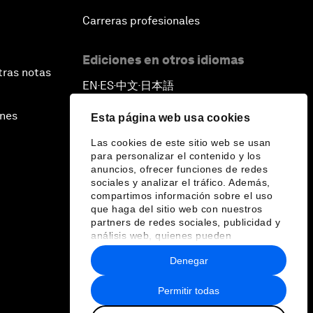
Carreras profesionales
Ediciones en otros idiomas
tras notas
EN
ES
中文
日本語
▪
▪
▪
ines
Esta página web usa cookies
Las cookies de este sitio web se usan
para personalizar el contenido y los
anuncios, ofrecer funciones de redes
sociales y analizar el tráfico. Además,
compartimos información sobre el uso
que haga del sitio web con nuestros
partners de redes sociales, publicidad y
análisis web, quienes pueden
combinarla con otra información que les
Denegar
haya proporcionado o que hayan
recopilado a partir del uso que haya
hecho de sus servicios.
Permitir todas