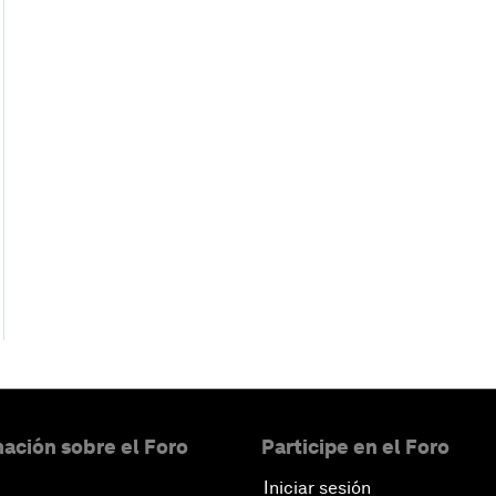
ación sobre el Foro
Participe en el Foro
Iniciar sesión