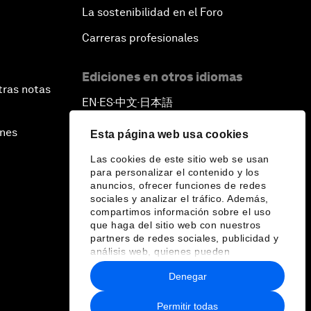
La sostenibilidad en el Foro
Carreras profesionales
Ediciones en otros idiomas
tras notas
EN
ES
中文
日本語
▪
▪
▪
ines
Esta página web usa cookies
Las cookies de este sitio web se usan
para personalizar el contenido y los
anuncios, ofrecer funciones de redes
sociales y analizar el tráfico. Además,
compartimos información sobre el uso
que haga del sitio web con nuestros
partners de redes sociales, publicidad y
análisis web, quienes pueden
combinarla con otra información que les
Denegar
haya proporcionado o que hayan
recopilado a partir del uso que haya
hecho de sus servicios.
Permitir todas