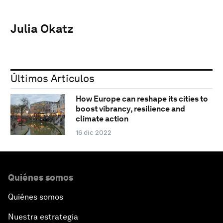
Julia Okatz
Últimos Artículos
How Europe can reshape its cities to
boost vibrancy, resilience and
climate action
16 dic 2022
Quiénes somos
Quiénes somos
Nuestra estrategia