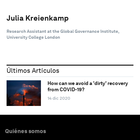
Julia Kreienkamp
Research Assistant at the Global Governance Institute,
University College London
Últimos Artículos
How can we avoid a 'dirty' recovery
from COVID-19?
14 dic 2020
Quiénes somos