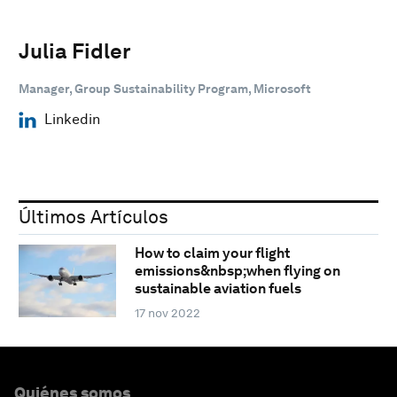
Julia Fidler
Manager, Group Sustainability Program, Microsoft
Linkedin
Últimos Artículos
How to claim your flight
emissions&nbsp;when flying on
sustainable aviation fuels
17 nov 2022
Quiénes somos