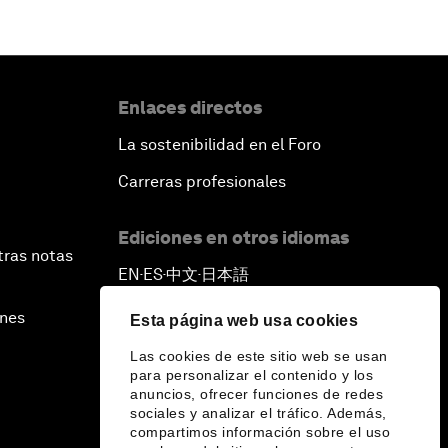
Enlaces directos
La sostenibilidad en el Foro
Carreras profesionales
Ediciones en otros idiomas
tras notas
EN
ES
中文
日本語
▪
▪
▪
ines
Esta página web usa cookies
Las cookies de este sitio web se usan
para personalizar el contenido y los
anuncios, ofrecer funciones de redes
sociales y analizar el tráfico. Además,
compartimos información sobre el uso