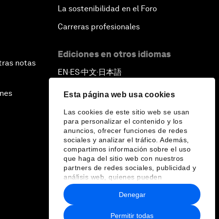
La sostenibilidad en el Foro
Carreras profesionales
Ediciones en otros idiomas
tras notas
EN
ES
中文
日本語
▪
▪
▪
ines
Esta página web usa cookies
Las cookies de este sitio web se usan
para personalizar el contenido y los
anuncios, ofrecer funciones de redes
sociales y analizar el tráfico. Además,
compartimos información sobre el uso
que haga del sitio web con nuestros
partners de redes sociales, publicidad y
análisis web, quienes pueden
combinarla con otra información que les
Denegar
haya proporcionado o que hayan
recopilado a partir del uso que haya
hecho de sus servicios.
Permitir todas