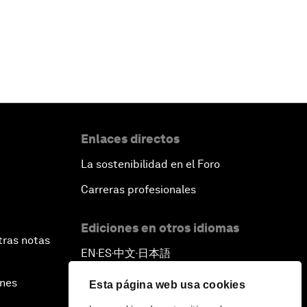
Enlaces directos
La sostenibilidad en el Foro
Carreras profesionales
Ediciones en otros idiomas
tras notas
EN
ES
中文
日本語
▪
▪
▪
ines
Esta página web usa cookies