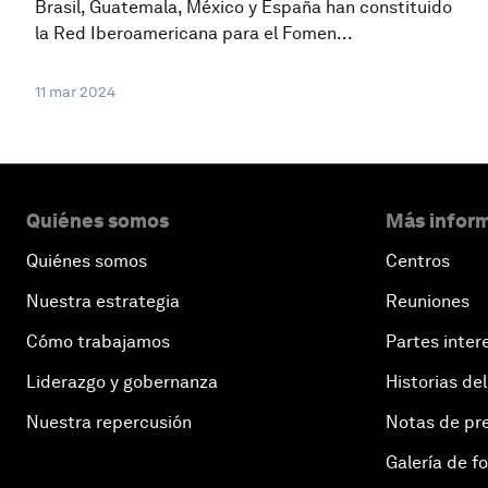
Brasil, Guatemala, México y España han constituido
la Red Iberoamericana para el Fomen...
11 mar 2024
Quiénes somos
Más inform
Quiénes somos
Centros
Nuestra estrategia
Reuniones
Cómo trabajamos
Partes inter
Liderazgo y gobernanza
Historias del
Nuestra repercusión
Notas de pr
Galería de f