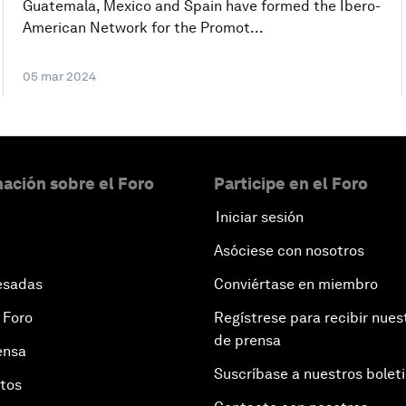
Guatemala, Mexico and Spain have formed the Ibero-
American Network for the Promot...
05 mar 2024
ación sobre el Foro
Participe en el Foro
Iniciar sesión
Asóciese con nosotros
esadas
Conviértase en miembro
 Foro
Regístrese para recibir nues
de prensa
ensa
Suscríbase a nuestros bolet
otos