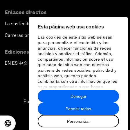
Enlaces directos
La sostenibilidad en el Foro
Esta página web usa cookies
Carreras profesionales
Las cookies de este sitio web se usan
para personalizar el contenido y los
anuncios, ofrecer funciones de redes
Ediciones en otros idiomas
sociales y analizar el tráfico. Además,
compartimos información sobre el uso
EN
ES
中文
日本語
▪
▪
▪
que haga del sitio web con nuestros
partners de redes sociales, publicidad y
análisis web, quienes pueden
combinarla con otra información que les
haya proporcionado o que hayan
recopilado a partir del uso que haya
Denegar
hecho de sus servicios.
Política de privacidad y normas de uso
Permitir todas
Sitemap
Personalizar
©
2026
Foro Económico Mundial
EN
ES
中文
日本語