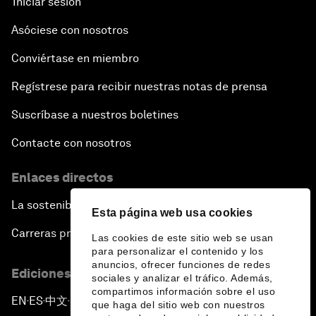
Iniciar sesión
Asóciese con nosotros
Conviértase en miembro
Regístrese para recibir nuestras notas de prensa
Suscríbase a nuestros boletines
Contacte con nosotros
Enlaces directos
La sostenibilidad en el Foro
Esta página web usa cookies
Carreras profesionales
Las cookies de este sitio web se usan
para personalizar el contenido y los
anuncios, ofrecer funciones de redes
Ediciones en otros idiomas
sociales y analizar el tráfico. Además,
compartimos información sobre el uso
EN
ES
中文
日本語
▪
▪
▪
que haga del sitio web con nuestros