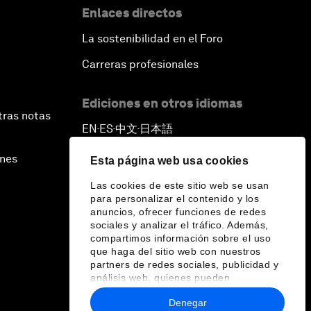
Enlaces directos
La sostenibilidad en el Foro
Carreras profesionales
Ediciones en otros idiomas
tras notas
EN
ES
中文
日本語
▪
▪
▪
ines
Esta página web usa cookies
Las cookies de este sitio web se usan
para personalizar el contenido y los
anuncios, ofrecer funciones de redes
sociales y analizar el tráfico. Además,
compartimos información sobre el uso
que haga del sitio web con nuestros
partners de redes sociales, publicidad y
análisis web, quienes pueden
combinarla con otra información que les
Denegar
haya proporcionado o que hayan