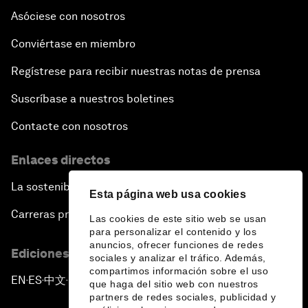
Asóciese con nosotros
Conviértase en miembro
Regístrese para recibir nuestras notas de prensa
Suscríbase a nuestros boletines
Contacte con nosotros
Enlaces directos
La sostenibilidad en el Foro
Esta página web usa cookies
Carreras profesionales
Las cookies de este sitio web se usan
para personalizar el contenido y los
anuncios, ofrecer funciones de redes
Ediciones en otros idiomas
sociales y analizar el tráfico. Además,
compartimos información sobre el uso
EN
ES
中文
日本語
▪
▪
▪
que haga del sitio web con nuestros
partners de redes sociales, publicidad y