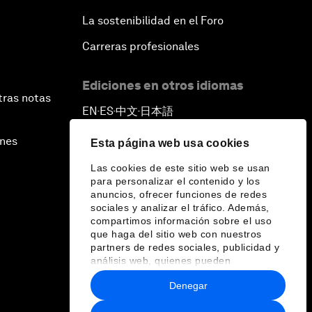
La sostenibilidad en el Foro
Carreras profesionales
Ediciones en otros idiomas
tras notas
EN
ES
中文
日本語
▪
▪
▪
ines
Esta página web usa cookies
Las cookies de este sitio web se usan
para personalizar el contenido y los
anuncios, ofrecer funciones de redes
sociales y analizar el tráfico. Además,
compartimos información sobre el uso
que haga del sitio web con nuestros
partners de redes sociales, publicidad y
análisis web, quienes pueden
combinarla con otra información que les
Denegar
haya proporcionado o que hayan
recopilado a partir del uso que haya