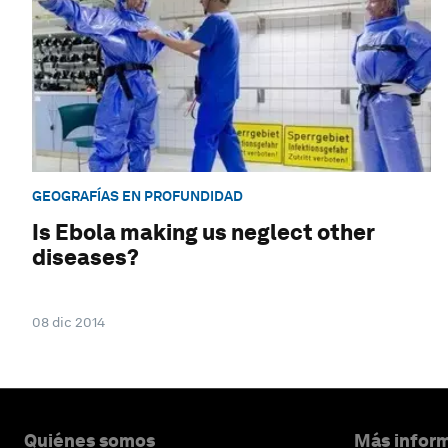
GEOGRAFÍAS EN PROFUNDIDAD
Is Ebola making us neglect other
diseases?
08 dic 2014
Quiénes somos
Más inform