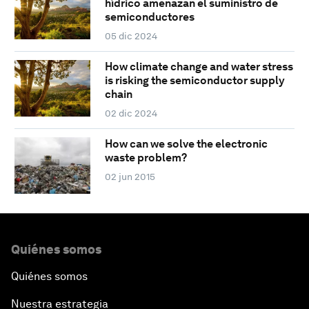
hídrico amenazan el suministro de
semiconductores
05 dic 2024
How climate change and water stress
is risking the semiconductor supply
chain
02 dic 2024
How can we solve the electronic
waste problem?
02 jun 2015
Quiénes somos
Quiénes somos
Nuestra estrategia