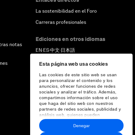
La sostenibilidad en el Foro
Carreras profesionales
Ediciones en otros idiomas
tras notas
EN
ES
中文
日本語
▪
▪
▪
ines
Esta página web usa cookies
Las cookies de este sitio web se usan
para personalizar el contenido y los
anuncios, ofrecer funciones de redes
sociales y analizar el tráfico. Además,
compartimos información sobre el uso
que haga del sitio web con nuestros
partners de redes sociales, publicidad y
análisis web, quienes pueden
combinarla con otra información que les
Denegar
haya proporcionado o que hayan
recopilado a partir del uso que haya