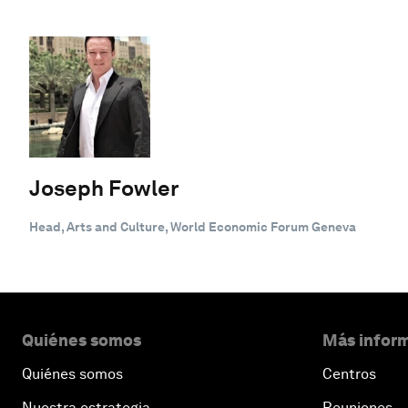
Joseph Fowler
Head, Arts and Culture, World Economic Forum Geneva
Quiénes somos
Más inform
Quiénes somos
Centros
Nuestra estrategia
Reuniones