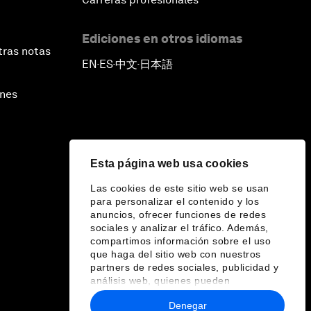
Ediciones en otros idiomas
tras notas
EN
ES
中文
日本語
▪
▪
▪
ines
Esta página web usa cookies
Las cookies de este sitio web se usan
para personalizar el contenido y los
anuncios, ofrecer funciones de redes
sociales y analizar el tráfico. Además,
compartimos información sobre el uso
que haga del sitio web con nuestros
partners de redes sociales, publicidad y
análisis web, quienes pueden
combinarla con otra información que les
Denegar
haya proporcionado o que hayan