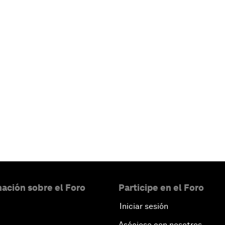
ación sobre el Foro
Participe en el Foro
Iniciar sesión
Asóciese con nosotros