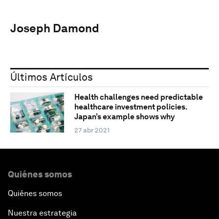
Joseph Damond
Últimos Artículos
Health challenges need predictable
healthcare investment policies.
Japan’s example shows why
27 abr 2021
Quiénes somos
Quiénes somos
Nuestra estrategia