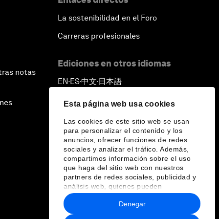
La sostenibilidad en el Foro
Carreras profesionales
Ediciones en otros idiomas
tras notas
EN
ES
中文
日本語
▪
▪
▪
ines
Esta página web usa cookies
Las cookies de este sitio web se usan
para personalizar el contenido y los
anuncios, ofrecer funciones de redes
sociales y analizar el tráfico. Además,
compartimos información sobre el uso
que haga del sitio web con nuestros
partners de redes sociales, publicidad y
análisis web, quienes pueden
combinarla con otra información que les
Denegar
haya proporcionado o que hayan
recopilado a partir del uso que haya