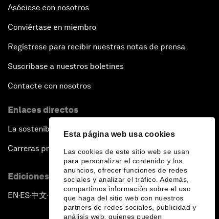
Asóciese con nosotros
Conviértase en miembro
Regístrese para recibir nuestras notas de prensa
Suscríbase a nuestros boletines
Contacte con nosotros
Enlaces directos
La sostenibilidad en el Foro
Esta página web usa cookies
Carreras profesionales
Las cookies de este sitio web se usan
para personalizar el contenido y los
anuncios, ofrecer funciones de redes
Ediciones en otros idiomas
sociales y analizar el tráfico. Además,
compartimos información sobre el uso
EN
ES
中文
日本語
▪
▪
▪
que haga del sitio web con nuestros
partners de redes sociales, publicidad y
análisis web, quienes pueden